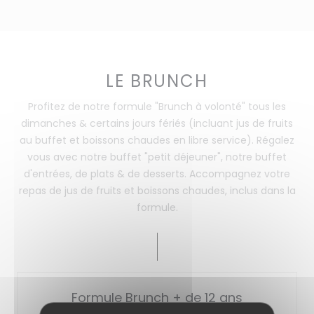
LE BRUNCH
Profitez de notre formule "Brunch à volonté" tous les
dimanches & certains jours fériés (incluant jus de fruits
au buffet et boissons chaudes en libre service). Régalez
vous avec notre buffet "petit déjeuner", notre buffet
d'entrées, de plats & de desserts. Accompagnez votre
repas de jus de fruits et boissons chaudes, inclus dans la
formule.
Formule Brunch + de 12 ans