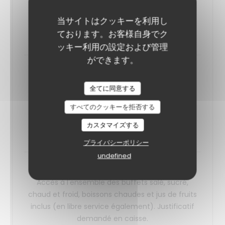
Accès à l'ensemble des buffets salé, sucré,
chaud et froid, boissons chaudes et jus de fruits
当サイトはクッキーを利用し
inclus (en libre service également).
ております。お客様自身でク
38,00 EUR
ッキー利用の設定および管理
ができます。
Formule brunch de 6 à 11 ans
Accès à l'ensemble des buffets salé, sucré,
全てに同意する
chaud et froid, boissons chaudes et jus de fruits
すべてのクッキーを拒否する
inclus (en libre service également). Justificatif
demandé en caisse.
カスタマイズする
20,00 EUR
プライバシーポリシー
undefined
Formule brunch de 3 à 5 ans
Accès à l'ensemble des buffets salé, sucré,
chaud et froid, boissons chaudes et jus de fruits
inclus (en libre service également). Justificatif
demandé en caisse.