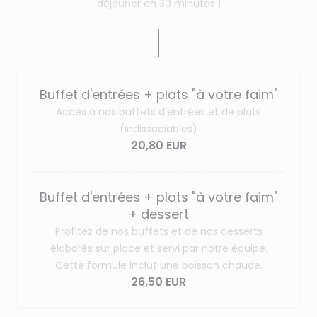
déjeuner en 30 minutes !
Buffet d'entrées + plats "à votre faim"
Accès à nos buffets d'entrées et de plats
(indissociables)
20,80 EUR
Buffet d'entrées + plats "à votre faim"
+ dessert
Profitez de nos buffets et de nos desserts
élaborés sur place et servi par notre équipe.
Cette formule inclut une boisson chaude.
26,50 EUR