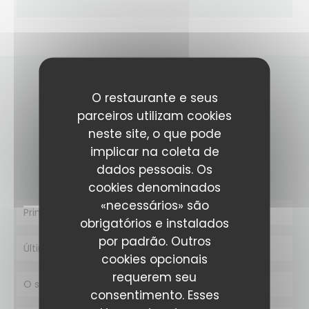
O restaurante e seus
CONTACTE-NOS
parceiros utilizam cookies
neste site, o que pode
Deseja contactar-nos ?
implicar na coleta de
Preencha o formulário abaixo!
dados pessoais. Os
cookies denominados
«necessários» são
obrigatórios e instalados
por padrão. Outros
cookies opcionais
requerem seu
consentimento. Esses