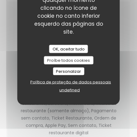
clicando no ícone de
cookie no canto inferior
INFORMAÇÕES GERAIS
esquerdo das páginas do
site.
CULINÁRIA
Caseiro
OK, aceitar tudo
SERVIÇOS
Proíbe todos cookies
Esplanada
Personalizar
MÉTODOS DE PAGAMENTO
Política de proteção de dados pessoais
Cartão Azul, American Express, Cheques,
undefined
Cheques de férias, Visa, Dinheiro, Títulos de
restaurante, Eurocard/Mastercard, Títulos de
restaurante (somente almoço), Pagamento
sem contato, Ticket Restaurante, Ordem de
compra, Apple Pay, Sem contato, Ticket
restaurante digital