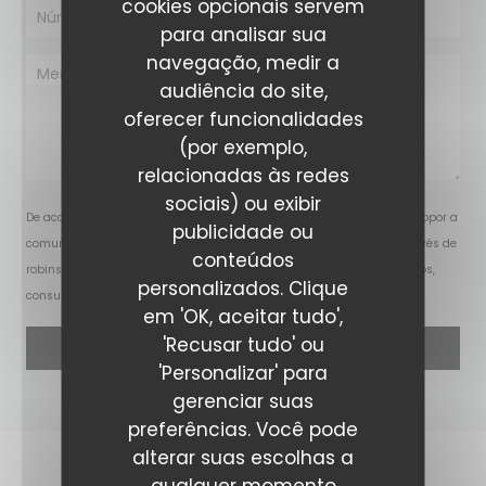
cookies opcionais servem
para analisar sua
navegação, medir a
audiência do site,
oferecer funcionalidades
(por exemplo,
relacionadas às redes
sociais) ou exibir
De acordo com a legislação de proteção de dados, tem o direito de se opor a
publicidade ou
comunicações de marketing. Pode registar-se na Lista Robinson através de
conteúdos
robinson.pt
. Para mais informações sobre o tratamento dos seus dados,
personalizados. Clique
consulte a nossa
política de privacidade
.
em 'OK, aceitar tudo',
'Recusar tudo' ou
'Personalizar' para
gerenciar suas
preferências. Você pode
alterar suas escolhas a
qualquer momento