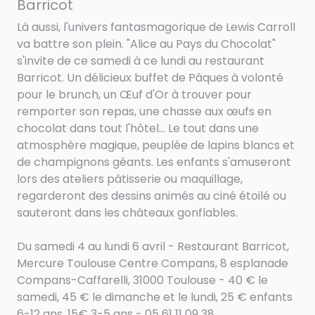
Barricot
Là aussi, l'univers fantasmagorique de Lewis Carroll
va battre son plein. "Alice au Pays du Chocolat"
s'invite de ce samedi à ce lundi au restaurant
Barricot. Un délicieux buffet de Pâques à volonté
pour le brunch, un Œuf d'Or à trouver pour
remporter son repas, une chasse aux œufs en
chocolat dans tout l'hôtel... Le tout dans une
atmosphère magique, peuplée de lapins blancs et
de champignons géants. Les enfants s'amuseront
lors des ateliers pâtisserie ou maquillage,
regarderont des dessins animés au ciné étoilé ou
sauteront dans les châteaux gonflables.
Du samedi 4 au lundi 6 avril - Restaurant Barricot,
Mercure Toulouse Centre Compans, 8 esplanade
Compans-Caffarelli, 31000 Toulouse - 40 € le
samedi, 45 € le dimanche et le lundi, 25 € enfants
6-12 ans, 15€ 3-5 ans - 05 61 11 09 38