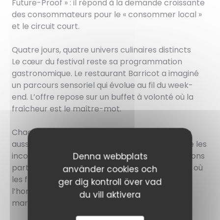
Future-Proof » : il répond à la demande croissante
des consommateurs pour le « consommer local »
et le circuit court.
Quatre jours, quatre univers culinaires distincts
Le cœur du festival reste sa programmation
gastronomique. Le restaurant Barricot a imaginé
un parcours sensoriel qui évolue au fil du week-
end. L’offre repose sur un buffet à volonté où la
fraîcheur est le maître-mot.
Chaque thématique est pensée pour satisfaire
aussi bien les amateurs de saveurs sucrées que les
inconditionnels du salé. Nous vous recommandons
Denna webbplats
particulièrement la journée du vendredi 15 mai, où
använder cookies och
les fromages de nos régions seront mis à
ger dig kontroll över vad
l’honneur, offrant une belle continuité avec le
du vill aktivera
marché des producteurs.