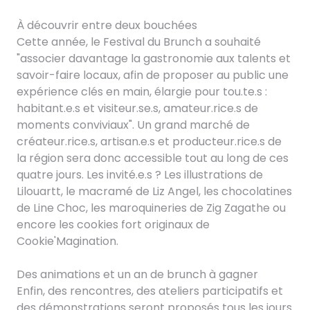
À découvrir entre deux bouchées
Cette année, le Festival du Brunch a souhaité
"associer davantage la gastronomie aux talents et
savoir-faire locaux, afin de proposer au public une
expérience clés en main, élargie pour tou.te.s :
habitant.e.s et visiteur.se.s, amateur.rice.s de
moments conviviaux". Un grand marché de
créateur.rice.s, artisan.e.s et producteur.rice.s de
la région sera donc accessible tout au long de ces
quatre jours. Les invité.e.s ? Les illustrations de
Lilouartt, le macramé de Liz Angel, les chocolatines
de Line Choc, les maroquineries de Zig Zagathe ou
encore les cookies fort originaux de
Cookie'Magination.
Des animations et un an de brunch à gagner
Enfin, des rencontres, des ateliers participatifs et
des démonstrations seront proposés tous les jours