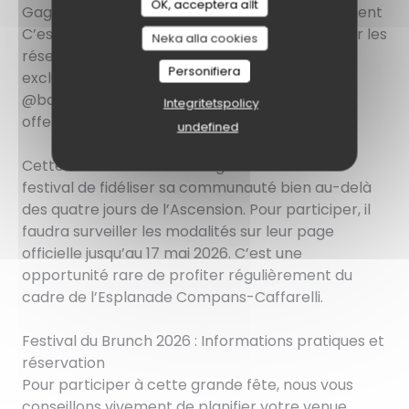
OK, acceptera allt
Gagnez un an de brunch : Le concours événement
C’est sans doute l’annonce qui va faire exploser les
Neka alla cookies
réseaux sociaux toulousains. Un jeu-concours
Personifiera
exclusif est organisé sur le compte Instagram
@barricottoulouse. Le gain ? Un an de brunch
Integritetspolicy
offert.
undefined
Cette dotation inédite souligne l’ambition du
festival de fidéliser sa communauté bien au-delà
des quatre jours de l’Ascension. Pour participer, il
faudra surveiller les modalités sur leur page
officielle jusqu’au 17 mai 2026. C’est une
opportunité rare de profiter régulièrement du
cadre de l’Esplanade Compans-Caffarelli.
Festival du Brunch 2026 : Informations pratiques et
réservation
Pour participer à cette grande fête, nous vous
conseillons vivement de planifier votre venue.