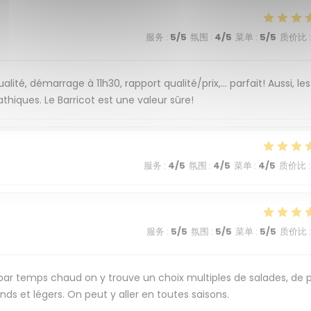
服务
:
5
/5
氛围
:
4
/5
菜单
:
5
/5
质价比
:
ité, démarrage à 11h30, rapport qualité/prix,... parfait! Aussi, les
thiques. Le Barricot est une valeur sûre!
服务
:
4
/5
氛围
:
4
/5
菜单
:
4
/5
质价比
:
服务
:
5
/5
氛围
:
5
/5
菜单
:
5
/5
质价比
:
 par temps chaud on y trouve un choix multiples de salades, de p
s et légers. On peut y aller en toutes saisons.