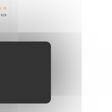
5
/5
:
3
/5
isés
5
/5