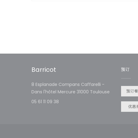
Barricot
预订
8 Esplanade Compans Caffarelli -
((在新窗口中打
预订
Dans l'hôtel Mercure 31000 Toulouse
05 61 11 09 38
优惠