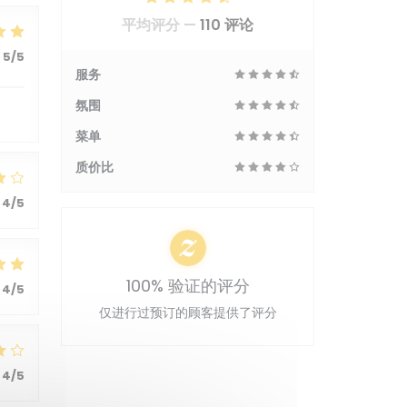
平均评分 —
110 评论
5
/5
服务
氛围
菜单
质价比
4
/5
100% 验证的评分
4
/5
仅进行过预订的顾客提供了评分
4
/5