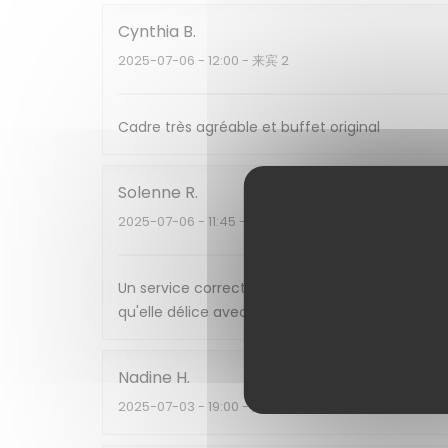
Cynthia
B
2025-07-06
- 12:00 - 来宾 2
Cadre très agréable et buffet original
Solenne
R
2025-07-06
- 11:45 - 来宾 2
Un service correct, ce brunch salé sucré nous à 
qu'elle délice avec les chaleurs d'été.
Nadine
H
2025-07-03
- 19:00 - 来宾 3