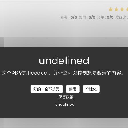
服务
:
5
/5
氛围
:
5
/5
菜单
:
5
/5
质价比
:
服务
:
4
/5
氛围
:
4
/5
菜单
:
4
/5
质价比
这个网站使用cookie， 并让您可以控制想要激活的内容。
régalé avec des fruits de saison. La lumière et le bruit sont tam
好的，全部接受
禁用
个性化
保密政策
undefined
服务
:
5
/5
氛围
:
5
/5
菜单
:
5
/5
质价比
: