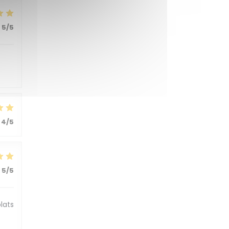
5
/5
4
/5
5
/5
lats