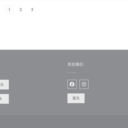
1
2
3
关注我们
开))
餐位
Facebook ((在新窗口中打
Instagram ((在新
通讯
券