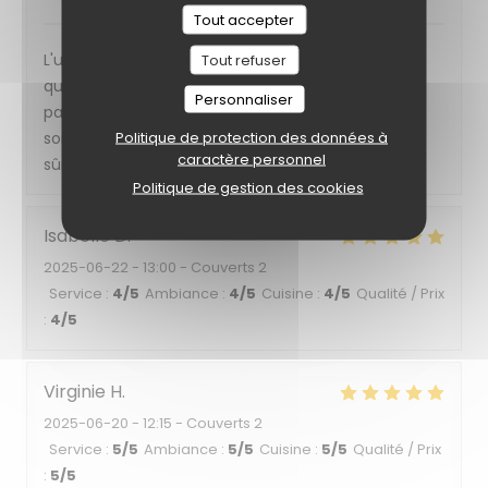
Tout accepter
L'un des meilleurs brunch de Toulouse: choix,
Tout refuser
qualité, démarrage à 11h30, rapport qualité/prix,...
Personnaliser
parfait! Aussi, les équipes d'accueil et de service
Politique de protection des données à
sont très sympathiques. Le Barricot est une valeur
caractère personnel
sûre!
Politique de gestion des cookies
Isabelle
D
2025-06-22
- 13:00 - Couverts 2
Service
:
4
/5
Ambiance
:
4
/5
Cuisine
:
4
/5
Qualité / Prix
:
4
/5
Virginie
H
2025-06-20
- 12:15 - Couverts 2
Service
:
5
/5
Ambiance
:
5
/5
Cuisine
:
5
/5
Qualité / Prix
:
5
/5