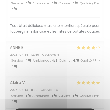
Service
:
5
/5
Ambiance
:
5
/5
Cuisine
:
5
/5
Qualité / Prix
:
5
/5
Tout était délicieux mais une mention spéciale pour
l'aubergine milanaise et les frites de patates douces
ANNE
B
2025-07-14
- 12:45 - Couverts 6
Service
:
4
/5
Ambiance
:
4
/5
Cuisine
:
4
/5
Qualité / Prix
:
4
/5
Claire
V
2025-07-13
- 11:30 - Couverts 6
Service
:
5
/5
Ambiance
:
5
/5
Cuisine
:
5
/5
Qualité / Prix
:
4
/5