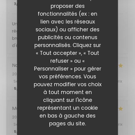
:
3
/5
proposer des
fonctionnalités (ex : en
lien avec les réseaux
Un service correct, ce brunch salé sucré nous à
sociaux) ou afficher des
régalé avec des fruits de saison. La lumière et le
publicités ou contenus
bruit sont tamisés qu'elle délice avec les chaleurs
personnalisés. Cliquez sur
d'été.
« Tout accepter », « Tout
refuser » ou «
Nadine
H
Personnaliser » pour gérer
2025-07-03
- 19:00 - Couverts 3
vos préférences. Vous
Service
:
5
/5
Ambiance
:
5
/5
Cuisine
:
5
/5
Qualité / Prix
pouvez modifier vos choix
:
5
/5
à tout moment en
cliquant sur l'icône
représentant un cookie
Morgane
Q
en bas à gauche des
2025-06-29
- 11:30 - Couverts 2
pages du site.
Service
:
5
/5
Ambiance
:
4
/5
Cuisine
:
5
/5
Qualité / Prix
:
5
/5