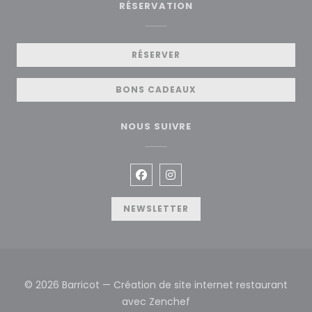
RÉSERVATION
RÉSERVER
BONS CADEAUX
NOUS SUIVRE
Facebook ((ouvre une nouvelle
Instagram ((ouvre une no
NEWSLETTER
© 2026 Barricot — Création de site internet restaurant
((ouvre une nouvelle fen
avec
Zenchef