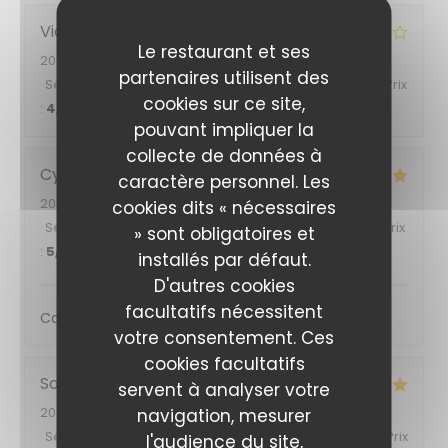
Vicky
A
Le restaurant et ses
2025-07-13
- 13:00 - Couverts 4
partenaires utilisent des
Service
:
4
/5
Ambiance
:
4
/5
Cuisine
:
5
/5
Qualité / Prix
cookies sur ce site,
:
4
/5
pouvant impliquer la
collecte de données à
Cynthia
B
caractère personnel. Les
2025-07-06
- 12:00 - Couverts 2
cookies dits « nécessaires
Service
:
5
/5
Ambiance
:
5
/5
Cuisine
:
5
/5
Qualité / Prix
» sont obligatoires et
:
5
/5
installés par défaut.
D'autres cookies
facultatifs nécessitent
Cadre très agréable et buffet original
votre consentement. Ces
cookies facultatifs
Solenne
R
servent à analyser votre
2025-07-06
- 11:45 - Couverts 2
navigation, mesurer
Service
:
4
/5
Ambiance
:
4
/5
Cuisine
:
4
/5
Qualité / Prix
l'audience du site,