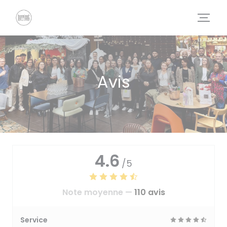
Personnalisation de vos choix en matière de cookies
Avis
4.6
/5
Note moyenne —
110 avis
Service