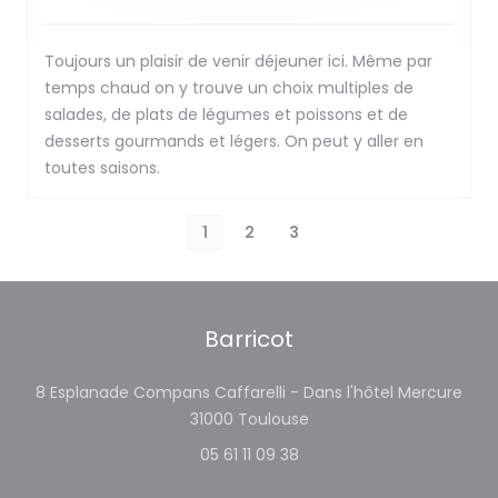
Toujours un plaisir de venir déjeuner ici. Même par
temps chaud on y trouve un choix multiples de
salades, de plats de légumes et poissons et de
desserts gourmands et légers. On peut y aller en
toutes saisons.
1
2
3
Barricot
8 Esplanade Compans Caffarelli - Dans l'hôtel Mercure
((ouvre une nouvelle fe
31000 Toulouse
05 61 11 09 38